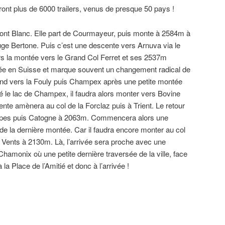
ront plus de 6000 trailers, venus de presque 50 pays !
nt Blanc. Elle part de Courmayeur, puis monte à 2584m à
fuge Bertone. Puis c’est une descente vers Arnuva via le
lors la montée vers le Grand Col Ferret et ses 2537m
trée en Suisse et marque souvent un changement radical de
nd vers la Fouly puis Champex après une petite montée
gé le lac de Champex, il faudra alors monter vers Bovine
nte amènera au col de la Forclaz puis à Trient. Le retour
eppes puis Catogne à 2063m. Commencera alors une
 de la dernière montée. Car il faudra encore monter au col
 Vents à 2130m. Là, l’arrivée sera proche avec une
hamonix où une petite dernière traversée de la ville, face
 Place de l’Amitié et donc à l’arrivée !