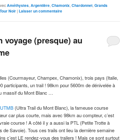
vec
Améthystes
,
Argentière
,
Chamonix
,
Chardonnet
,
Grands
Tour Noir
|
Laisser un commentaire
 voyage (presque) au
ême
villes (Courmayeur, Champex, Chamonix), trois pays (Italie,
00 participants, un trail ! 98km pour 5600m de dénivelée à
du massif du Mont Blanc …
UTMB
(Ultra Trail du Mont Blanc), la fameuse course
sœur car plus courte, mais avec 98km au compteur, c’est
raie course ! A côté il y a aussi la PTL (Petite Trotte à
 de Savoie). Tous ces trails ont lieu la dernière semaine
ns c’est LE rendez-vous des trailers ! Mais ce sont surtout