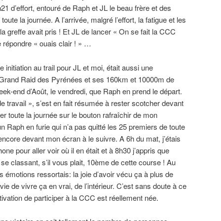
21 d’effort, entouré de Raph et JL le beau frère et des
ute la journée. A l’arrivée, malgré l’effort, la fatigue et les
 la greffe avait pris ! Et JL de lancer « On se fait la CCC
 répondre « ouais clair ! » …
initiation au trail pour JL et moi, était aussi une
e Grand Raid des Pyrénées et ses 160km et 10000m de
week-end d’Août, le vendredi, que Raph en prend le départ.
de travail », s’est en fait résumée à rester scotcher devant
er toute la journée sur le bouton rafraîchir de mon
n Raph en furie qui n’a pas quitté les 25 premiers de toute
 encore devant mon écran à le suivre. A 6h du mat, j’étais
one pour aller voir où il en était et à 8h30 j’appris que
se classant, s’il vous plait, 10ème de cette course ! Au
s émotions ressortais: la joie d’avoir vécu ça à plus de
ie de vivre ça en vrai, de l’intérieur. C’est sans doute à ce
ivation de participer à la CCC est réellement née.