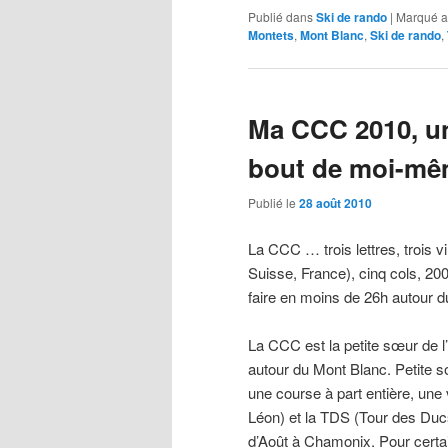
Publié dans
Ski de rando
|
Marqué a
Montets
,
Mont Blanc
,
Ski de rando
,
Ma CCC 2010, un
bout de moi-m
Publié le
28 août 2010
La CCC … trois lettres, trois 
Suisse, France), cinq cols, 20
faire en moins de 26h autour 
La CCC est la petite sœur de l’
autour du Mont Blanc. Petite 
une course à part entière, une v
Léon) et la TDS (Tour des Ducs
d’Août à Chamonix. Pour certai