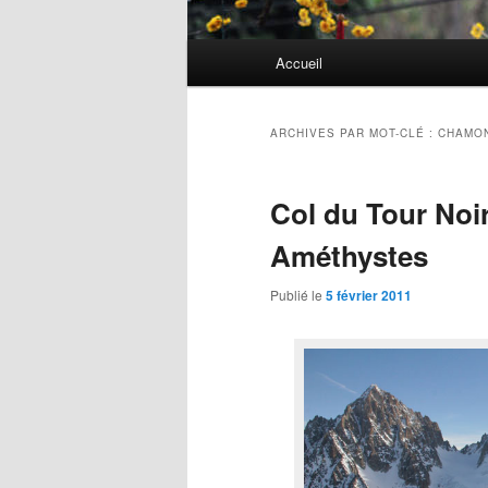
Menu
Accueil
Aller
Aller
principal
au
au
ARCHIVES PAR MOT-CLÉ :
CHAMO
contenu
contenu
Col du Tour Noir
principal
secondaire
Améthystes
Publié le
5 février 2011