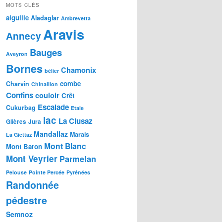
MOTS CLÉS
aiguille
Aladaglar
Ambrevetta
Aravis
Annecy
Bauges
Aveyron
Bornes
Chamonix
bélier
combe
Charvin
Chinaillon
Confins
couloir
Crêt
Escalade
Cukurbag
Etale
lac
La Clusaz
Glières
Jura
Mandallaz
Marais
La Giettaz
Mont Blanc
Mont Baron
Mont Veyrier
Parmelan
Pelouse
Pointe Percée
Pyrénées
Randonnée
pédestre
Semnoz