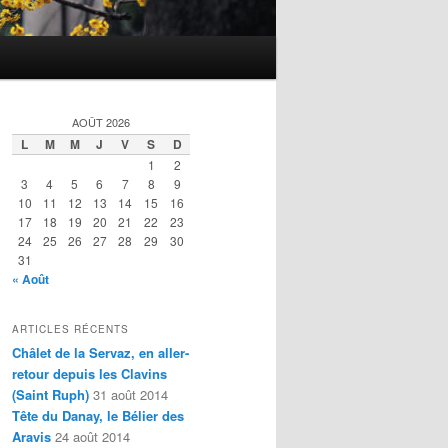
AOÛT 2026
L
M
M
J
V
S
D
1
2
3
4
5
6
7
8
9
10
11
12
13
14
15
16
17
18
19
20
21
22
23
24
25
26
27
28
29
30
31
« Août
ARTICLES RÉCENTS
Châlet de la Servaz, en aller-
retour depuis les Clavins
(Saint Ruph)
31 août 2014
Tête du Danay, le Bélier des
Aravis
24 août 2014