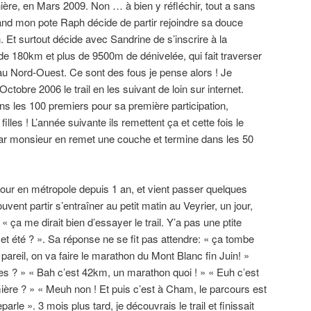
ère, en Mars 2009. Non … à bien y réfléchir, tout a sans
d mon pote Raph décide de partir rejoindre sa douce
n. Et surtout décide avec Sandrine de s’inscrire à la
il de 180km et plus de 9500m de dénivelée, qui fait traverser
 au Nord-Ouest. Ce sont des fous je pense alors ! Je
obre 2006 le trail en les suivant de loin sur internet.
ns les 100 premiers pour sa première participation,
les ! L’année suivante ils remettent ça et cette fois le
car monsieur en remet une couche et termine dans les 50
our en métropole depuis 1 an, et vient passer quelques
vent partir s’entraîner au petit matin au Veyrier, un jour,
ça me dirait bien d’essayer le trail. Y’a pas une ptite
cet été ? ». Sa réponse ne se fit pas attendre: « ça tombe
 pareil, on va faire le marathon du Mont Blanc fin Juin! »
es ? » « Bah c’est 42km, un marathon quoi ! » « Euh c’est
ère ? » « Meuh non ! Et puis c’est à Cham, le parcours est
rle ». 3 mois plus tard, je découvrais le trail et finissait