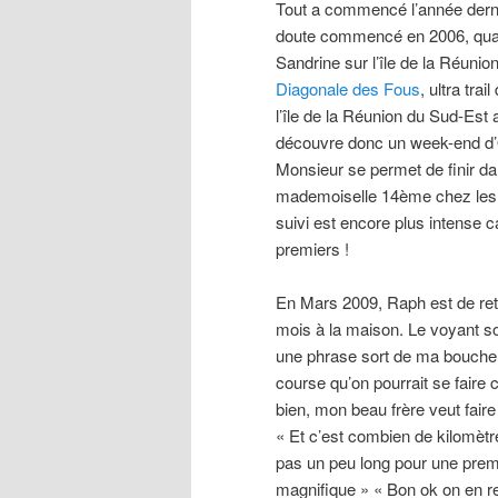
Tout a commencé l’année derni
doute commencé en 2006, quan
Sandrine sur l’île de la Réunio
Diagonale des Fous
, ultra tra
l’île de la Réunion du Sud-Est
découvre donc un week-end d’Oct
Monsieur se permet de finir da
mademoiselle 14ème chez les fil
suivi est encore plus intense 
premiers !
En Mars 2009, Raph est de ret
mois à la maison. Le voyant sou
une phrase sort de ma bouche « 
course qu’on pourrait se faire 
bien, mon beau frère veut faire
« Et c’est combien de kilomètr
pas un peu long pour une premi
magnifique » « Bon ok on en repa