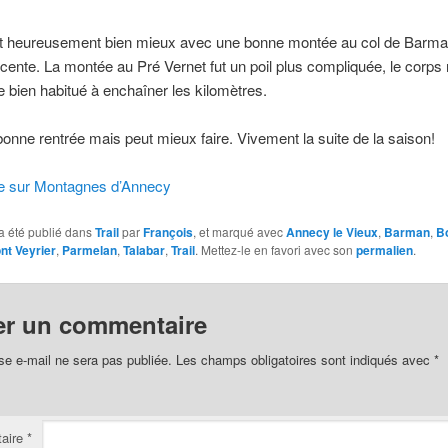
fut heureusement bien mieux avec une bonne montée au col de Barma
ente. La montée au Pré Vernet fut un poil plus compliquée, le corps 
 bien habitué à enchaîner les kilomètres.
bonne rentrée mais peut mieux faire. Vivement la suite de la saison!
tie sur Montagnes d’Annecy
a été publié dans
Trail
par
François
, et marqué avec
Annecy le Vieux
,
Barman
,
B
nt Veyrier
,
Parmelan
,
Talabar
,
Trail
. Mettez-le en favori avec son
permalien
.
er un commentaire
se e-mail ne sera pas publiée.
Les champs obligatoires sont indiqués avec
*
aire
*