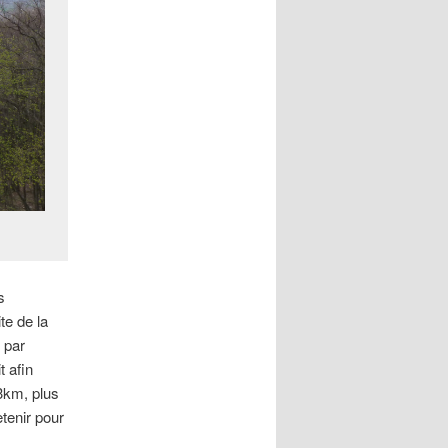
s
te de la
 par
t afin
 3km, plus
etenir pour