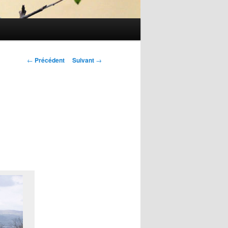
Navigation
←
Précédent
Suivant
→
des
articles