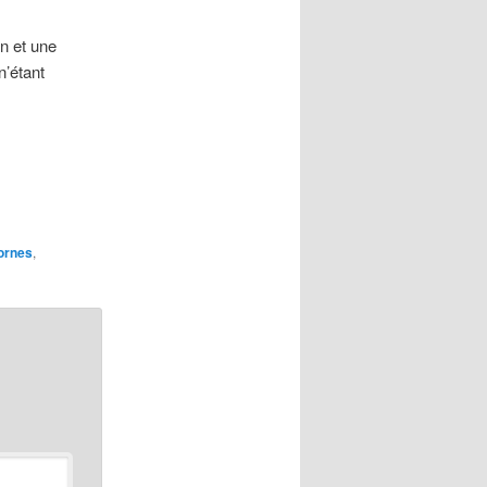
n et une
n’étant
ornes
,