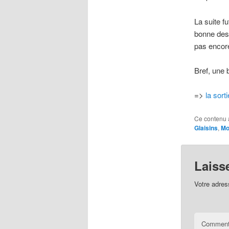
La suite 
bonne desc
pas encore
Bref, une 
=>
la sor
Ce contenu 
Glaisins
,
Mo
Laiss
Votre adres
Comment