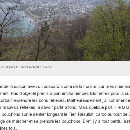
ecy depuis le sentier menant à Talabar
ail de la saison avec un dossard à côté de la maison sur mes chemin
ment. Pas d’objectif précis à part enchaîner des kilomètres pour la sui
surtout reprendre les bons réflexes. Malheureusement j’ai commencé
 mauvais réflexes, à savoir partir à fond. Mais quelque part, il le fallai
es bouchons sur le sentier longeant le Fier. Résultat: carbo au bout de
ligé de marcher et se prendre les bouchons. Bref, j’y ai tout perdu; à r
ines fois.