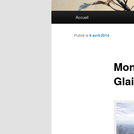
Menu
Accueil
Aller
principal
au
Publié le
6 avril 2014
contenu
Mon
principal
Gla