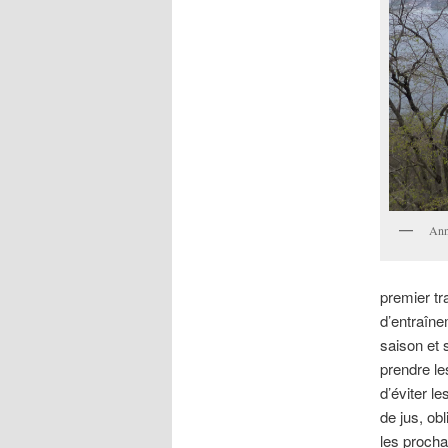
Ann
premier tr
d’entraîne
saison et 
prendre les
d’éviter l
de jus, ob
les procha