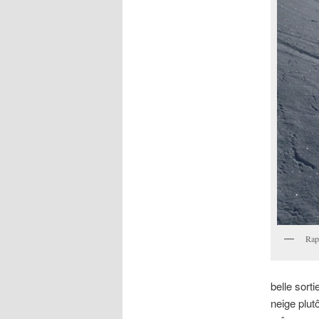
Rap
belle sort
neige plutô