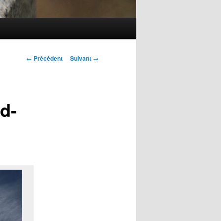
Navigation
←
Précédent
Suivant
→
des
articles
d-