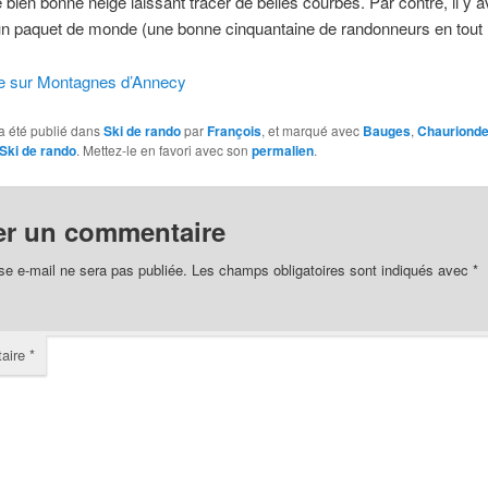
ien bonne neige laissant tracer de belles courbes. Par contre, il y a
un paquet de monde (une bonne cinquantaine de randonneurs en tout
tie sur Montagnes d’Annecy
a été publié dans
Ski de rando
par
François
, et marqué avec
Bauges
,
Chauriond
Ski de rando
. Mettez-le en favori avec son
permalien
.
er un commentaire
se e-mail ne sera pas publiée.
Les champs obligatoires sont indiqués avec
*
aire
*