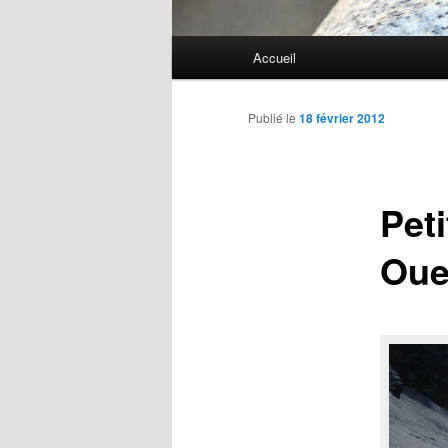
Menu
Accueil
Aller
principal
au
Publié le
18 février 2012
contenu
Pet
principal
Oue