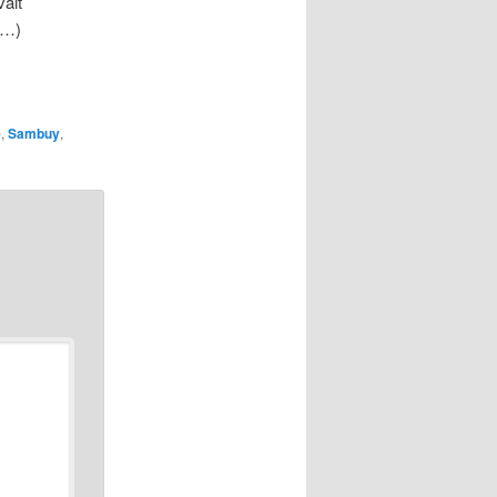
vait
 …)
e
,
Sambuy
,