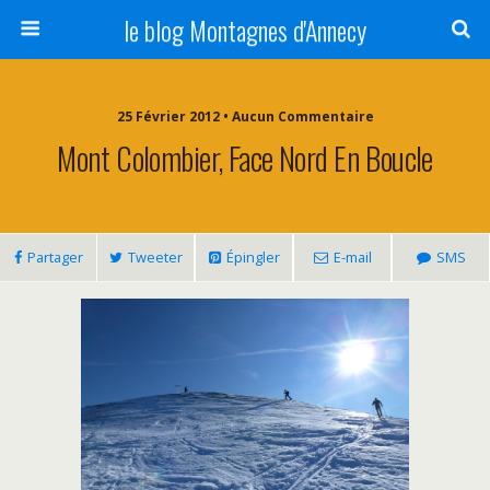
le blog Montagnes d'Annecy
25 Février 2012 • Aucun Commentaire
Mont Colombier, Face Nord En Boucle
Partager
Tweeter
Épingler
E-mail
SMS