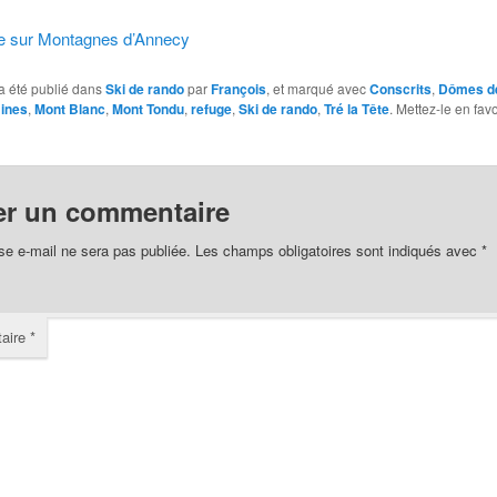
tie sur Montagnes d’Annecy
a été publié dans
Ski de rando
par
François
, et marqué avec
Conscrits
,
Dômes d
ines
,
Mont Blanc
,
Mont Tondu
,
refuge
,
Ski de rando
,
Tré la Tête
. Mettez-le en fav
er un commentaire
se e-mail ne sera pas publiée.
Les champs obligatoires sont indiqués avec
*
aire
*