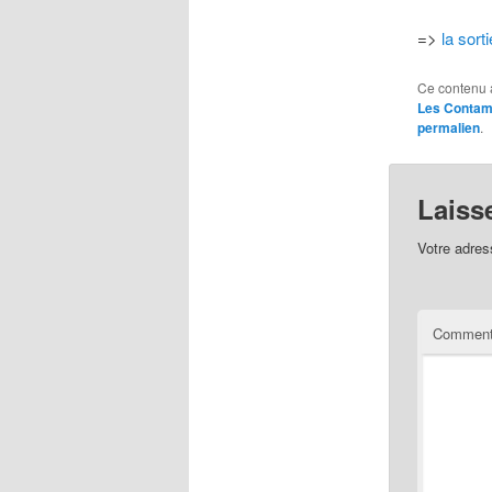
=>
la sor
Ce contenu 
Les Contam
permalien
.
Laiss
Votre adres
Comment