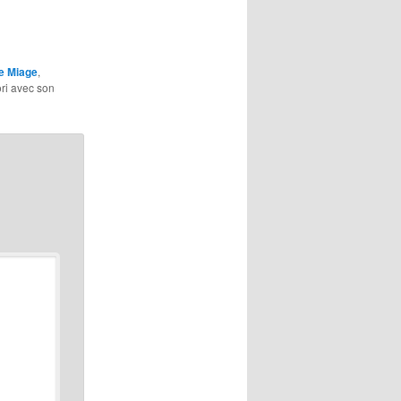
e Miage
,
ori avec son