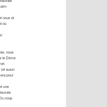
 Mauvais
cairn
nt nous et
nt où
si
rsée, nous
re le Dôme
met
(et aussi
sera pour
vé une
 Mauvais
 Du coup