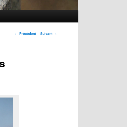
Navigation
←
Précédent
Suivant
→
des
articles
s