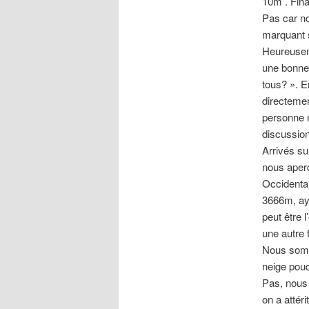
10m . Fin
Pas car no
marquant 
Heureuseme
une bonne 
tous? ». E
directeme
personne n
discussion
Arrivés su
nous aper
Occidental
3666m, aya
peut être 
une autre f
Nous somm
neige poud
Pas, nous
on a attér