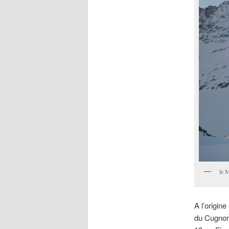
le 
A l’origi
du Cugnon,