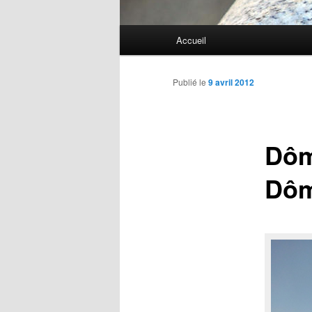
Menu
Accueil
Aller
principal
au
Publié le
9 avril 2012
contenu
Dôm
principal
Dô