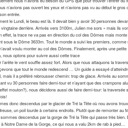
alement nous n’avons eu besoin du GPS que pour trouver l’entrer du
us n’avions pas ouvert les yeux et n’avions pas vu au début le gros 
son entrée.
nt le Lundi, le beau est là. Il devait bien y avoir 30 personnes deva
vingtaine derrière. Arrivés vers 3100m, Julien me sors « mais ils vo
n effet, la trace ne va pas en direction du col des Dômes mais monte
nt sous le Dôme 3633m. Tout le monde a suivi les premiers, comme 
’avait voulu monter au col des Dômes. Finalement, après une petite
, nous optons pour suivre aussi cette trace
r l’arête le vent souffle assez fort. Alors que nous attaquons la trave
çevons que tout le monde redescend … Un guide a essayé d’atteind
, mais il a préféré rebrousser chemin: trop de glace. Arrivés au som
nt vu 30 personnes faire demi-tour et n’ayant que des crampons alu 
l’effet mouton?), nous décidons aussi de faire demi-tour: la traversée 
ois!
es donc descendus par le glacier de Tré la Tête où nou avons trou
reuse, un poil lourde à certains endroits. Plutôt que de remonter au
 sommes descendus par la gorge de Tré la Tête qui passe très bien.
it à Notre Dame de la Gorge, ce qui nous a valu 2km de rab à pied…