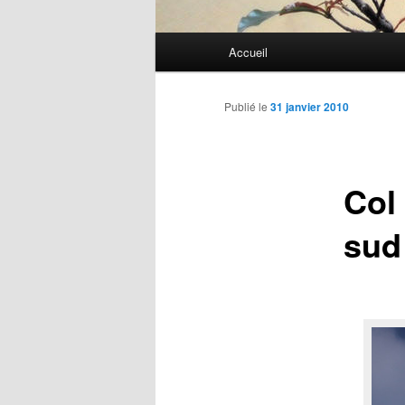
Menu
Accueil
Aller
principal
au
Publié le
31 janvier 2010
contenu
Col 
principal
sud