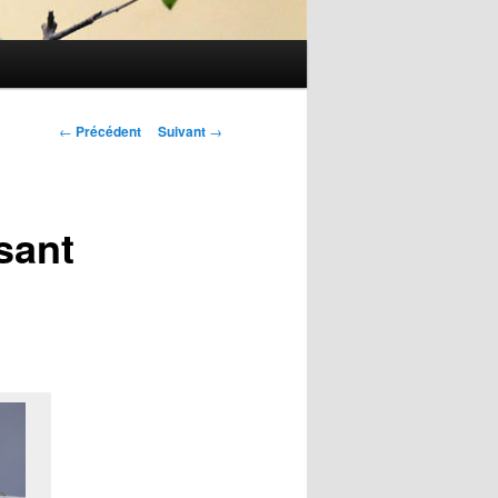
Navigation
←
Précédent
Suivant
→
des
articles
rsant