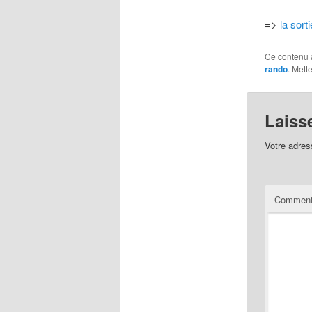
=>
la sor
Ce contenu 
rando
. Mett
Laiss
Votre adres
Comment