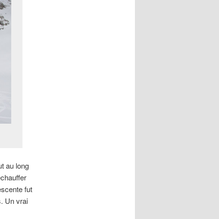
ut au long
échauffer
scente fut
. Un vrai