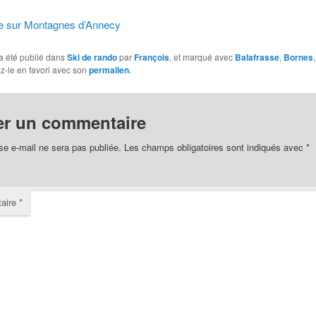
tie sur Montagnes d’Annecy
a été publié dans
Ski de rando
par
François
, et marqué avec
Balafrasse
,
Bornes
ez-le en favori avec son
permalien
.
er un commentaire
se e-mail ne sera pas publiée.
Les champs obligatoires sont indiqués avec
*
aire
*